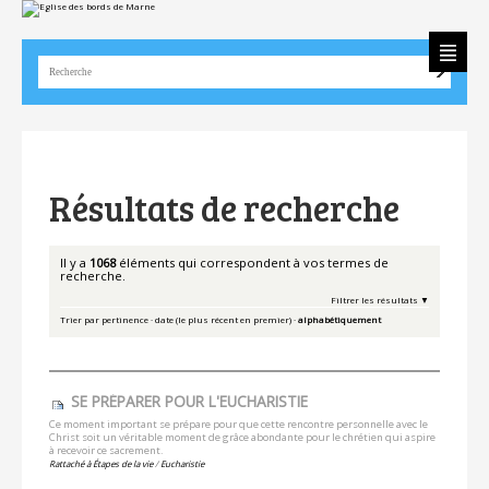
Aller
Outils
au
personnels
contenu.
|
Aller
à
la
navigation
Résultats de recherche
Il y a
1068
éléments qui correspondent à vos termes de
recherche.
Filtrer les résultats
Trier par
pertinence
·
date (le plus récent en premier)
·
alphabétiquement
SE PRÉPARER POUR L'EUCHARISTIE
Ce moment important se prépare pour que cette rencontre personnelle avec le
Christ soit un véritable moment de grâce abondante pour le chrétien qui aspire
à recevoir ce sacrement.
Rattaché à
Étapes de la vie
/
Eucharistie