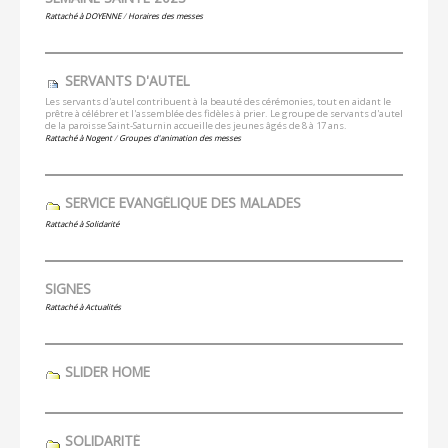
Rattaché à
DOYENNE
/
Horaires des messes
SERVANTS D'AUTEL
Les servants d'autel contribuent à la beauté des cérémonies, tout en aidant le
prêtre à célébrer et l'assemblée des fidèles à prier. Le groupe de servants d'autel
de la paroisse Saint-Saturnin accueille des jeunes âgés de 8 à 17 ans.
Rattaché à
Nogent
/
Groupes d'animation des messes
SERVICE EVANGÉLIQUE DES MALADES
Rattaché à
Solidarité
SIGNES
Rattaché à
Actualités
SLIDER HOME
SOLIDARITÉ