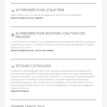
SE PRÉPARER POUR LE BAPTÊME
Deux vidéos pour visualiser les étapes et temps forts du baptême
Rattaché à
Étapes de la vie
/
Baptême
SE PRÉPARER POUR RECEVOIR L’ONCTION DES
MALADES
"L'un de vous est malade : qu'il appelle les responsables de l'Église et que ceux-
ci prient pour lui en lui donnant l'onction d'huile au nom du Seigneur" (Epître
de Jacques) 5, 14-15.
Rattaché à
Étapes de la vie
/
Onction des malades
SECOURS CATHOLIQUE
Le Secours Catholique agit pour faire reculer la pauvreté et les inégalités en
France et dans le monde. Il accueille toute personne en situation de précarité,
quelles que soient sa culture et ses convictions. Les équipes locales travaillent
à construire un monde juste et fraternel. L’équipe nogentaise du Secours
Catholique agit dans des domaines particulièrement sensibles dans la lutte
contre la pauvreté et l’exclusion : l'accueil, le logement et l’apprentissage de la
langue française.
Rattaché à
Solidarité
SEMAINE SAINTE 2023