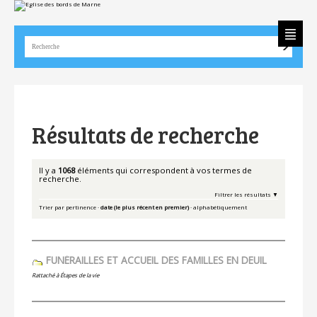
Aller
Outils
au
personnels
contenu.
|
Aller
à
la
navigation
Résultats de recherche
Il y a
1068
éléments qui correspondent à vos termes de
recherche.
Filtrer les résultats
Trier par
pertinence
·
date (le plus récent en premier)
·
alphabétiquement
FUNÉRAILLES ET ACCUEIL DES FAMILLES EN DEUIL
Rattaché à
Étapes de la vie