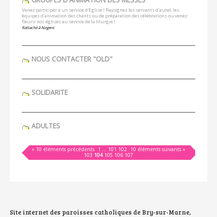
Venez participer à un service d'Eglise ! Rejoignez les servants d'autel, les
équipes d'animation des chants ou de préparation des célébrations ou venez
fleurir nos églises au service de la liturgie !
Rattaché à
Nogent
NOUS CONTACTER "OLD"
SOLIDARITÉ
ADULTES
« 10 éléments précédents
1
...
101
102
10 éléments suivants »
103
104
105
106
107
Site internet des paroisses catholiques de Bry-sur-Marne,