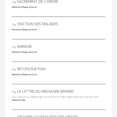
SACREMENT DE L'ORDRE
Rattaché à
Étapes de la vie
ONCTION DES MALADES
Rattaché à
Étapes de la vie
MARIAGE
Rattaché à
Étapes de la vie
RÉCONCILIATION
Rattaché à
Étapes de la vie
LA LETTRE DU MESSAGER BRYARD
Vous pouvez ici télécharger les Lettres du Messager Bryard en version pdf.
Rattaché à
Bry
GROUPES D'ANIMATION DES MESSES