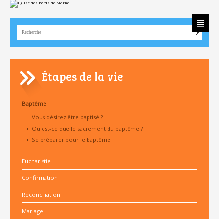
Aller
Outils
au
personnels
contenu.
|
Aller
à
la
navigation
Étapes de la vie
Baptême
Vous désirez être baptisé ?
Qu'est-ce que le sacrement du baptême ?
Se préparer pour le baptême
Eucharistie
Confirmation
Réconciliation
Mariage