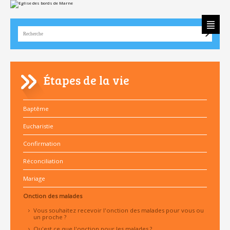
Aller
Outils
au
personnels
contenu.
|
Aller
à
la
navigation
Étapes de la vie
Baptême
Eucharistie
Confirmation
Réconciliation
Mariage
Onction des malades
Vous souhaitez recevoir l'onction des malades pour vous ou
un proche ?
Qu'est ce que l'onction pour les malades ?