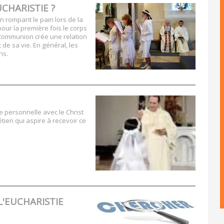
CHARISTIE ?
n rompant le pain lors de la
our la première fois le corps
a communion crée une relation
de sa vie. En général, les
ns.
 personnelle avec le Christ
ien qui aspire à recevoir ce
L'EUCHARISTIE