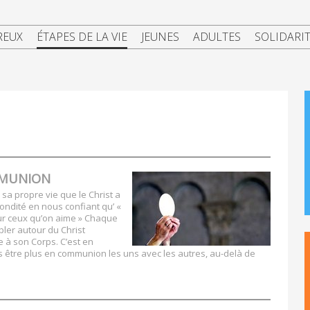
REUX
ÉTAPES DE LA VIE
JEUNES
ADULTES
SOLIDARI
MMUNION
e sa propre vie que le Christ a
écondité en nous confiant qu’ «
our ceux qu’on aime » Chaque
bler autour du Christ
 à son Corps. C’est en
tre plus en communion les uns avec les autres, au-delà de