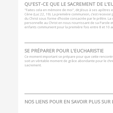
QU'EST-CE QUE LE SACREMENT DE L'EU
"Faites cela en mémoire de moi", dit Jésus à ses apôtres e
Cène (Luc 22, 19). La première communion, c’est recevoir p
du Christ sous forme d’hostie consacrée par le prêtre. L
personnelle au Christ en nous nourrissant de sa Parole et 
enfants communient pour la première fois entre 8 et 10 a
SE PRÉPARER POUR L'EUCHARISTIE
Ce moment important se prépare pour que cette rencontre
soit un véritable moment de grâce abondante pour le chrét
sacrement.
NOS LIENS POUR EN SAVOIR PLUS SUR 