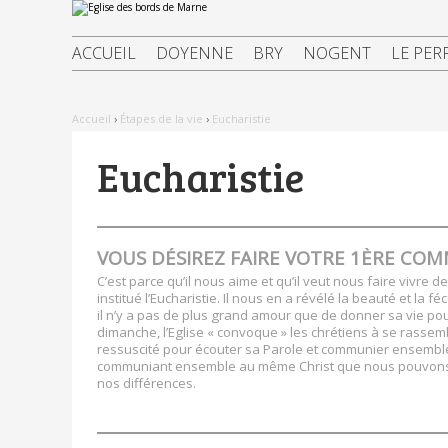
Aller
Outils
au
personnels
contenu.
|
ACCUEIL
DOYENNE
BRY
NOGENT
LE PER
Aller
à
la
navigation
Accueil
›
Étapes de la vie
›
Eucharistie
Eucharistie
VOUS DÉSIREZ FAIRE VOTRE 1ÈRE CO
C’est parce qu’il nous aime et qu’il veut nous faire vivre d
institué l’Eucharistie. Il nous en a révélé la beauté et la f
il n’y a pas de plus grand amour que de donner sa vie p
dimanche, l’Eglise « convoque » les chrétiens à se rassem
ressuscité pour écouter sa Parole et communier ensemble
communiant ensemble au même Christ que nous pouvons ê
nos différences.