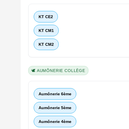
KT CE2
KT CM1
KT CM2
🕊️ AUMÔNERIE COLLÈGE
Aumônerie 6ème
Aumônerie 5ème
Aumônerie 4ème