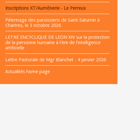
Inscriptions KT/Aumônerie - Le Perreux
Pèlerinage des paroissiens de Saint-Saturnin à
Chartres, le 3 octobre 2026
LETRE ENCYCLIQUE DE LEON XIV sur la protection
de la personne humaine à l'ère de l'intelligence
artificielle
Lettre Pastorale de Mgr Blanchet - 4 janvier 2026
Actualités home page