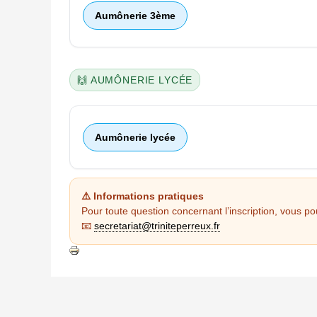
Aumônerie 3ème
🙌 AUMÔNERIE LYCÉE
Aumônerie lycée
⚠️ Informations pratiques
Pour toute question concernant l’inscription, vous pou
📧
secretariat@triniteperreux.fr
Actions
sur
le
document