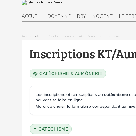
Aller
Outils
au
personnels
contenu.
|
ACCUEIL
DOYENNE
BRY
NOGENT
LE PER
Aller
à
la
navigation
Accueil
›
Actualités
›
Inscriptions KT/Aumônerie - Le Perreux
Inscriptions KT/Aum
📚 CATÉCHISME & AUMÔNERIE
Les inscriptions et réinscriptions au
catéchisme
et à
peuvent se faire en ligne.
Merci de choisir le formulaire correspondant au nive
✝️ CATÉCHISME