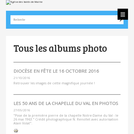
Aller
Outils
au
personnels
contenu.
|
Aller
à
la
navigation
Tous les albums photo
DIOCÈSE EN FÊTE LE 16 OCTOBRE 2016
21/10/2016
Retrouver les images de cette magnifique journée !
LES 50 ANS DE LA CHAPELLE DU VAL EN PHOTOS
27/05/2016
"Pose de la première pierre de la chapelle Notre-Dame du Val - le
26 mai 1963." Crédit photographique N. Renollet avec autorisation
Alain Volat".
Actions
sur