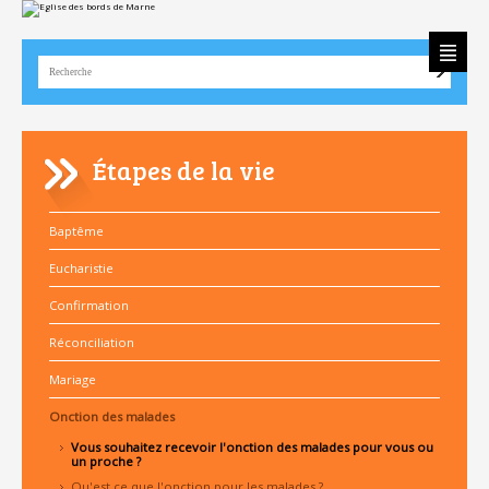
Aller
Outils
au
personnels
contenu.
|
Aller
à
la
navigation
Étapes de la vie
Baptême
Eucharistie
Confirmation
Réconciliation
Mariage
Onction des malades
Vous souhaitez recevoir l'onction des malades pour vous ou
un proche ?
Qu'est ce que l'onction pour les malades ?