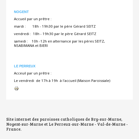
NOGENT
Accueil par un prêtre :
mardi : 18h - 19h30 par le père Gérard SEITZ
vendredi : 18h - 19h30 par le père Gérard SEITZ
samedi : 10h -12h en alternance par les pères SEITZ,
NSABIMANA et BIERI
LE PERREUX
Acceuil par un prêtre :
Le vendredi de 17h à 19h à l'accueil (Maison Paroissiale)
Actions
sur
le
document
Site internet des paroisses catholiques de Bry-sur-Marne,
Nogent-sur-Marne et Le Perreux-sur-Marne - Val-de-Marne -
France.