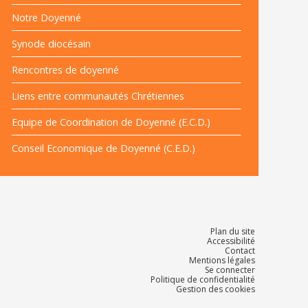
Notre Doyenné
Synode diocésain
Rencontres de doyenné
Liens entre communautés Chrétiennes
Equipe de Coordination de Doyenné (E.C.D.)
Conseil Economique de Doyenné (C.E.D.)
Plan du site
Accessibilité
Contact
Mentions légales
Se connecter
Politique de confidentialité
Gestion des cookies