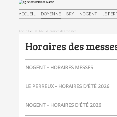
Aller
Outils
au
personnels
contenu.
|
ACCUEIL
DOYENNE
BRY
NOGENT
LE PER
Aller
à
la
navigation
Accueil
›
DOYENNE
›
Horaires des messes
Horaires des messe
NOGENT - HORAIRES MESSES
LE PERREUX - HORAIRES D'ÉTÉ 2026
NOGENT - HORAIRES D'ÉTÉ 2026