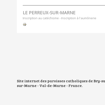
LE PERREUX-SUR-MARNE
Inscription au catéchisme - Inscription à l'aumônerie
Actions
sur
le
document
Site internet des paroisses catholiques de Bry-
sur-Marne - Val-de-Marne - France.