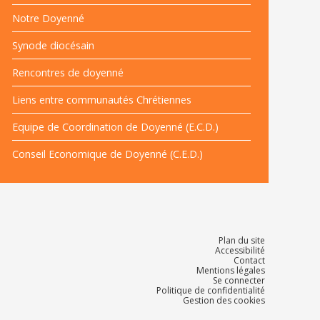
Notre Doyenné
Synode diocésain
Rencontres de doyenné
Liens entre communautés Chrétiennes
Equipe de Coordination de Doyenné (E.C.D.)
Conseil Economique de Doyenné (C.E.D.)
Plan du site
Accessibilité
Contact
Mentions légales
Se connecter
Politique de confidentialité
Gestion des cookies