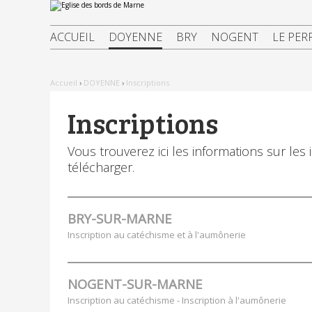
Aller
Outils
au
personnels
contenu.
|
ACCUEIL
DOYENNE
BRY
NOGENT
LE PER
Aller
à
la
navigation
Accueil
›
DOYENNE
›
Inscriptions
Inscriptions
Vous trouverez ici les informations sur les 
télécharger.
BRY-SUR-MARNE
Inscription au catéchisme et à l'aumônerie
NOGENT-SUR-MARNE
Inscription au catéchisme - Inscription à l'aumônerie