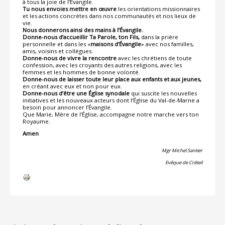
à tous la joie de l’Évangile.
Tu nous envoies mettre en œuvre
les orientations missionnaires
et les actions concrètes dans nos communautés et nos lieux de
vie.
Nous donnerons ainsi des mains à l’Évangile.
Donne-nous d’accueillir Ta Parole, ton Fils,
dans la prière
personnelle et dans les «
maisons d’Évangile
» avec nos familles,
amis, voisins et collègues.
Donne-nous de vivre la rencontre
avec les chrétiens de toute
confession, avec les croyants des autres religions, avec les
femmes et les hommes de bonne volonté.
Donne-nous de laisser toute leur place aux enfants et aux jeunes,
en créant avec eux et non pour eux.
Donne-nous d’être une Église synodale
qui suscite les nouvelles
initiatives et les nouveaux acteurs dont l’Église du Val-de-Marne a
besoin pour annoncer l’Évangile.
Que Marie, Mère de l’Église, accompagne notre marche vers ton
Royaume.
Amen
Mgr Michel Santier
Evêque de Créteil
Actions
sur
le
document