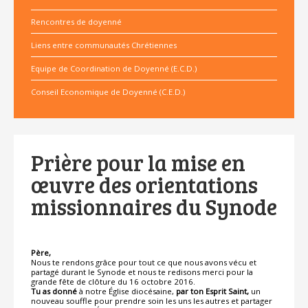
Rencontres de doyenné
Liens entre communautés Chrétiennes
Equipe de Coordination de Doyenné (E.C.D.)
Conseil Economique de Doyenné (C.E.D.)
Prière pour la mise en
œuvre des orientations
missionnaires du Synode
Père,
Nous te rendons grâce pour tout ce que nous avons vécu et
partagé durant le Synode et nous te redisons merci pour la
grande fête de clôture du 16 octobre 2016.
Tu as donné
à notre Église diocésaine,
par ton Esprit Saint,
un
nouveau souffle pour prendre soin les uns les autres et partager