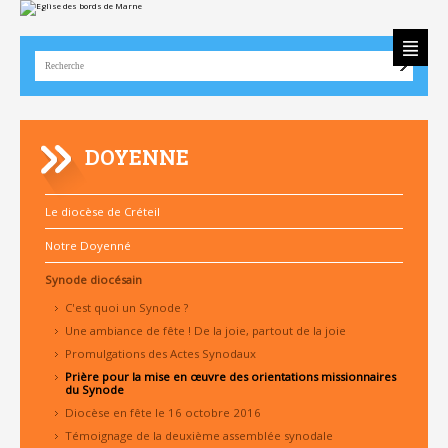
Aller
Outils
au
personnels
contenu.
|
Aller
à
la
navigation
DOYENNE
Le diocèse de Créteil
Notre Doyenné
Synode diocésain
C'est quoi un Synode ?
Une ambiance de fête ! De la joie, partout de la joie
Promulgations des Actes Synodaux
Prière pour la mise en œuvre des orientations missionnaires
du Synode
Diocèse en fête le 16 octobre 2016
Témoignage de la deuxième assemblée synodale