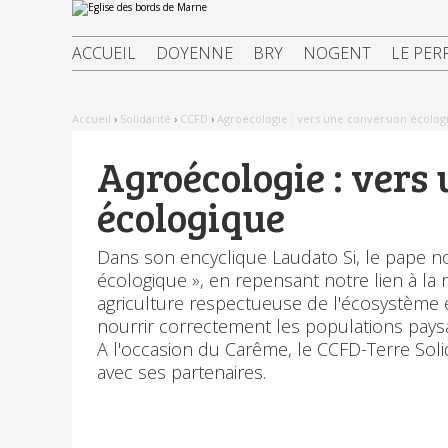
Aller
Outils
au
personnels
contenu.
|
ACCUEIL
DOYENNE
BRY
NOGENT
LE PER
Aller
à
la
navigation
Accueil
›
Solidarité
›
CCFD
›
Agroécologie : vers une conversion écolog
Agroécologie : vers
écologique
Dans son encyclique Laudato Si, le pape no
écologique », en repensant notre lien à la 
agriculture respectueuse de l'écosystème e
nourrir correctement les populations pays
A l'occasion du Carême, le CCFD-Terre Soli
avec ses partenaires.