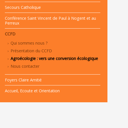
Secours Catholique
Conférence Saint Vincent de Paul à Nogent et au
Perreux
CCFD
Qui sommes nous ?
Présentation du CCFD
Agroécologie : vers une conversion écologique
Nous contacter
Foyers Claire Amitié
Accueil, Ecoute et Orientation