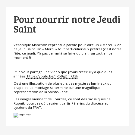
Pour nourrir notre Jeudi
Saint
Véronique Manchon reprend la parole pour dire un « Merci ! » en
ce Jeudi saint. Un « Merci » tout particulier aux prêtres (c’est notre
fête, ce jeudi, Y’a pas de mal à se faire du bien, surtout en ce
moment !)
Et je vous partage une vidéo que j’avais créée il y a quelques
années.
https://youtu.be/hR59gDrTQ3k
C’est une illustration de plusieurs des mystères lumineux du
chapelet. Le montage se termine sur une magnifique
représentation de la Sainte-Cène.
Les images viennent de Lourdes, ce sont des mosaïques de
Rupnik, Lourdes où devaient partir Pèlerins du diocèse et
Lycéens du FRAT.
Actions
sur
le
document