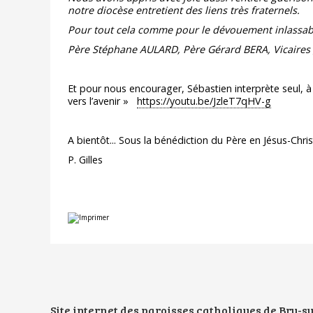
notre diocèse entretient des liens très fraternels.
Pour tout cela comme pour le dévouement inlassab
Père Stéphane AULARD, Père Gérard BERA, Vicaires
Et pour nous encourager, Sébastien interprète seul, à d
vers l’avenir »
https://youtu.be/JzleT7qHV-g
A bientôt... Sous la bénédiction du Père en Jésus-Chris
P. Gilles
Actions
sur
le
document
Site internet des paroisses catholiques de Bry-