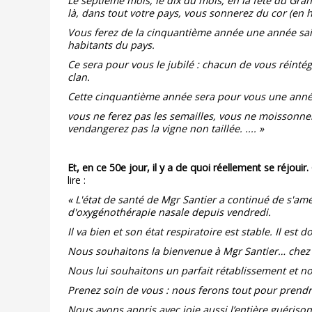
Le septième mois, le dix du mois, en la fête du Gra
là, dans tout votre pays, vous sonnerez du cor (en hé
Vous ferez de la cinquantième année une année sain
habitants du pays.
Ce sera pour vous le jubilé : chacun de vous réint
clan.
Cette cinquantième année sera pour vous une année 
vous ne ferez pas les semailles, vous ne moissonner
vendangerez pas la vigne non taillée. .... »
Et, en ce 50e jour, il y a de quoi réellement se réjouir.
lire :
« L'état de santé de Mgr Santier a continué de s'amé
d'oxygénothérapie nasale depuis vendredi.
Il va bien et son état respiratoire est stable. Il est
Nous souhaitons la bienvenue à Mgr Santier… chez 
Nous lui souhaitons un parfait rétablissement et no
Prenez soin de vous : nous ferons tout pour prendr
Nous avons appris avec joie aussi l’entière guériso