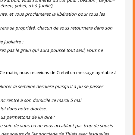
nd Pardon, vous sonnerez du cor pour l’ovation ; ce jour-
breu, yobel, d’où ‘jubilé’).
te, et vous proclamerez la libération pour tous les
égrera sa propriété, chacun de vous retournera dans son
jubilaire :
ez pas le grain qui aura poussé tout seul, vous ne
Ce matin, nous recevions de Créteil un message agréable à
liorer la semaine dernière puisqu'il a pu se passer
 donc rentré à son domicile ce mardi 5 mai.
lui dans notre diocèse.
us permettons de lui dire :
e soin de vous en ne vous accablant pas trop de soucis
n des soeurs de l’Annonciade de Thiais avec lesquelles