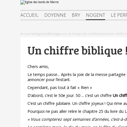
Aller
Outils
au
personnels
contenu.
|
ACCUEIL
DOYENNE
BRY
NOGENT
LE PER
Aller
à
la
navigation
Accueil
›
Nogent
›
Messages en ce temps de confinement
›
Un chiffre b
Un chiffre biblique !
Chers amis,
Le temps passe... Après la joie de la messe partagée
annoncer pour l’instant.
Cependant, pas tout à fait « Rien »
D’abord, c’est le 50e jour. 50 ... c’est un chiffre
Un chiff
C’est un chiffre jubilaire. Un chiffre joyeux ! Qui rime
Pourquoi ne pas aller relire le chapitre 25 du livre du L
« Vous compterez sept semaines d’années, c’est-à-di