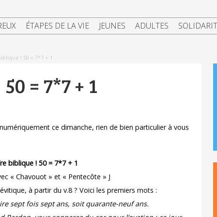
REUX
ÉTAPES DE LA VIE
JEUNES
ADULTES
SOLIDARI
iblique ! 50 = 7*7 + 1
 50 = 7*7 + 1
 numériquement ce dimanche, rien de bien particulier à vous
re biblique ! 50 = 7*7 + 1
 avec « Chavouot » et « Pentecôte » J
évitique, à partir du v.8 ? Voici les premiers mots :
re sept fois sept ans, soit quarante-neuf ans.