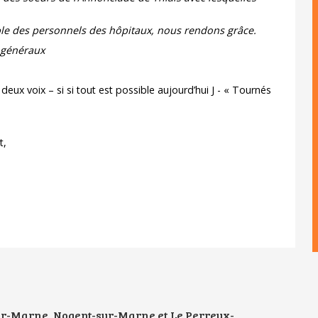
le des personnels des hôpitaux, nous rendons grâce.
 généraux
eux voix – si si tout est possible aujourd’hui J - « Tournés
t,
sur-Marne, Nogent-sur-Marne et Le Perreux-