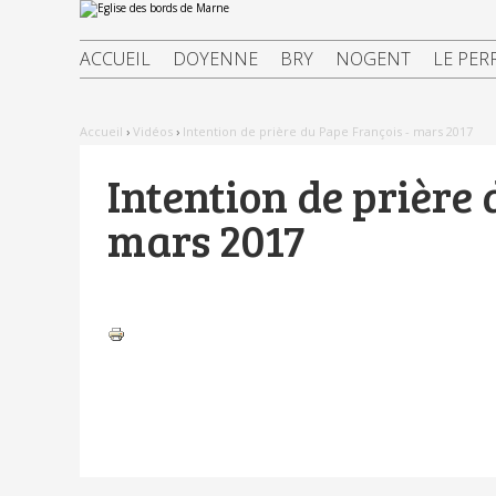
Aller
Outils
au
personnels
contenu.
|
ACCUEIL
DOYENNE
BRY
NOGENT
LE PER
Aller
à
la
navigation
Accueil
›
Vidéos
›
Intention de prière du Pape François - mars 2017
Intention de prière 
mars 2017
Actions
sur
le
document