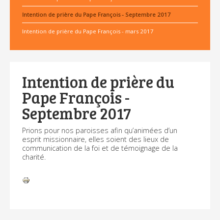
Intention de prière du Pape François - Septembre 2017
Intention de prière du Pape François - mars 2017
Intention de prière du
Pape François -
Septembre 2017
Prions pour nos paroisses afin qu’animées d’un
esprit missionnaire, elles soient des lieux de
communication de la foi et de témoignage de la
charité.
Actions
sur
le
document