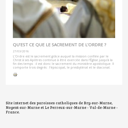
QU’EST CE QUE LE SACREMENT DE L’ORDRE ?
27/03/2016
L’Ordre est le sacrement grâce auquel la mission confiée par le
Christ à ses Apôtres continue à être exercée dans l’Église jusqu’à la
fin des temps : il est donc le sacrement du ministère apostolique. Il
comporte trois degrés : l’épiscopat, le presbytérat et le diaconat.
Actions
sur
le
document
Site internet des paroisses catholiques de Bry-sur-Marne,
Nogent-sur-Marne et Le Perreux-sur-Marne - Val-de-Marne -
France.